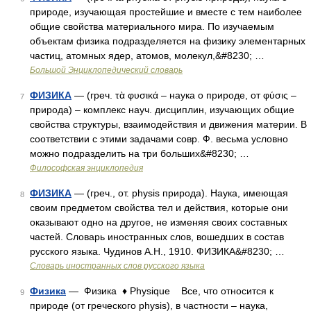
природе, изучающая простейшие и вместе с тем наиболее
общие свойства материального мира. По изучаемым
объектам физика подразделяется на физику элементарных
частиц, атомных ядер, атомов, молекул,&#8230; …
Большой Энциклопедический словарь
ФИЗИКА
— (греч. τὰ φυσικά – наука о природе, от φύσις –
7
природа) – комплекс науч. дисциплин, изучающих общие
свойства структуры, взаимодействия и движения материи. В
соответствии с этими задачами совр. Ф. весьма условно
можно подразделить на три больших&#8230; …
Философская энциклопедия
ФИЗИКА
— (греч., от. physis природа). Наука, имеющая
8
своим предметом свойства тел и действия, которые они
оказывают одно на другое, не изменяя своих составных
частей. Словарь иностранных слов, вошедших в состав
русского языка. Чудинов А.Н., 1910. ФИЗИКА&#8230; …
Словарь иностранных слов русского языка
Физика
— Физика ♦ Physique Все, что относится к
9
природе (от греческого physis), в частности – наука,