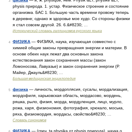
физика
— и, ж. physique, нем. Physik &LT; physike &LT;
3
physis природа. 1. устар. Физическое строение и состояние
организма. БАС 1. Большую часть времени провожу теперь
в деревне; однако ж здоровье мое худо. Со стороны физики
я стал совсем другой. 26. 6.&#8230; …
Исторический словарь галлицизмов русского языка
ФИЗИКА
— ФИЗИКА, наука, изучающая совместно с
4
химией общие законы превращения энергии и материи. В
основе обеих наук лежат два основных закона
естествознания закон сохранения массы (закон
Ломоносова, Лавуазье) и закон сохранения энергии (Р.
Майер, Джауль&#8230; …
Большая медицинская энциклопедия
физика
— личность, мордоплясия, сусалы, мордализация,
5
мордофиля, харьковская область, мордасово, мордень,
ряшка, рыло, физия, морда, мордуленция, лицо, мурло,
рожа, харя, физиономия, фотография, хрюкало, моська,
ряха, физиомордия, мордасы, свойство&#8230; …
Словарь синонимов
ФИЗИКА
— (греч. ta physika от physis природа), наука о
6