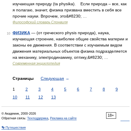
изучающая природу (ta physika). Если природа – все, как
я полагаю, значит, физика призвана вместить в себя все
прочие науки. Впрочем, это&#8230; …
Философский словарь Спонвиля
ФИЗИКА
— (от греческого physis природа), наука,
10
изучающая строение, наиболее общие свойства материи и
законы ее движения. В соответствии с изучаемым видом
движения материальных объектов физика подразделяется
на механику, электродинамику, оптику,&#8230; …
Современная энциклопедия
Страницы
Следующая
→
1
2
3
4
5
6
7
8
9
10
11
12
13
© Академик, 2000-2026
18+
Обратная связь:
Техподдержка
,
Реклама на сайте
👣 Путешествия